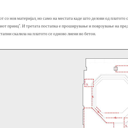
от со нов материјал, но само на местата каде што делови од платото
иот принц”. И третата постапка е проширување и поврзување на пред
тапни скалила на платото се одново лиени во бетон.