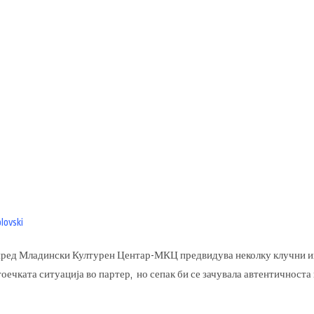
lovski
 пред Младински Културен Центар-МКЦ предвидува неколку клучни ин
ечката ситуација во партер, но сепак би се зачувала автентичноста