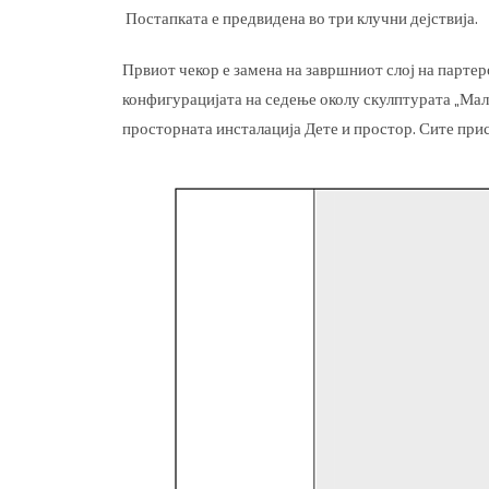
Постапката е предвидена во три клучни дејствија.
Првиот чекор е замена на завршниот слој на партер
конфигурацијата на седење околу скулптурата „Мал
просторната инсталација Дете и простор. Сите прис