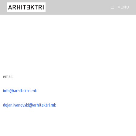
MENU
email:
info@arhitektri.mk
dejan.ivanovski@arhitektri.mk